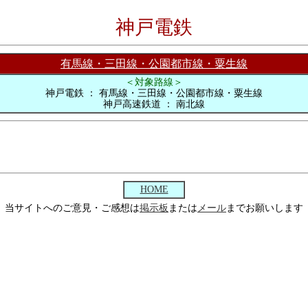
神戸電鉄
有馬線・三田線・公園都市線・粟生線
＜対象路線＞
神戸電鉄 ： 有馬線・三田線・公園都市線・粟生線
神戸高速鉄道 ： 南北線
HOME
当サイトへのご意見・ご感想は
掲示板
または
メール
までお願いします