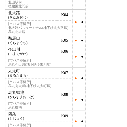
北山駅前
植物園北門前
北大路
K04
(きたおおじ)
●
●
[市バス停留所]
北大路バスターミナル(地下鉄北大路駅)
烏丸北大路
鞍馬口
K05
●
●
(くらまぐち)
今出川
K06
(いまでがわ)
●
●
[市バス停留所]
烏丸今出川(地下鉄今出川駅)
丸太町
K07
(まるたまち)
●
●
[市バス停留所]
烏丸丸太町(地下鉄丸太町駅)
烏丸御池
K08
(からすまおいけ)
●
●
[市バス停留所]
烏丸御池
四条
K09
(しじょう)
●
●
[市バス停留所]