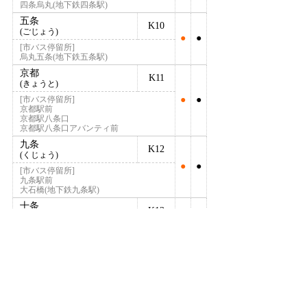
四条烏丸(地下鉄四条駅)
五条
K10
(ごじょう)
●
●
[市バス停留所]
烏丸五条(地下鉄五条駅)
京都
K11
(きょうと)
[市バス停留所]
●
●
京都駅前
京都駅八条口
京都駅八条口アバンティ前
九条
K12
(くじょう)
●
●
[市バス停留所]
九条駅前
大石橋(地下鉄九条駅)
十条
K13
(じゅうじょう)
●
●
[市バス停留所]
地下鉄十条駅前
くいな橋
K14
●
●
(くいなばし)
竹田
K15
(たけだ)
●
●