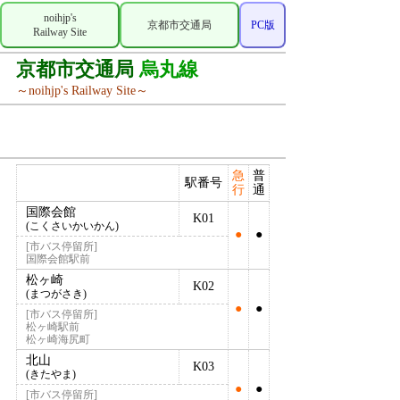
noihjp's
京都市交通局
PC版
Railway Site
京都市交通局
烏丸線
～noihjp's Railway Site～
急
普
駅番号
行
通
国際会館
K01
(こくさいかいかん)
●
●
[市バス停留所]
国際会館駅前
松ヶ崎
K02
(まつがさき)
●
●
[市バス停留所]
松ヶ崎駅前
松ヶ崎海尻町
北山
K03
(きたやま)
●
●
[市バス停留所]